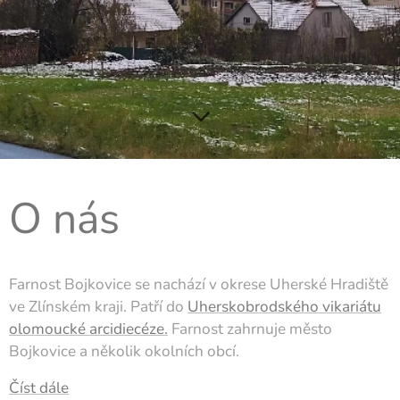
O nás
Farnost Bojkovice se nachází v okrese Uherské Hradiště
ve Zlínském kraji. Patří do
Uherskobrodského vikariátu
olomoucké arcidiecéze.
Farnost zahrnuje město
Bojkovice a několik okolních obcí.
Číst dále